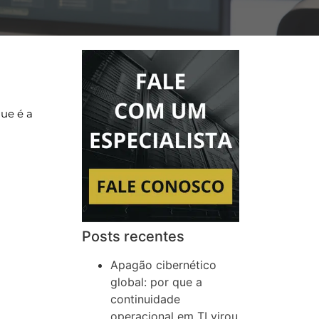
que é a
Posts recentes
Apagão cibernético
global: por que a
continuidade
operacional em TI virou