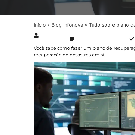
Início
»
Blog Infonova
»
Tudo sobre plano d
Publicado » 11/12/2024
juliana.gaidargi
Você sabe como fazer um plano de
recupera
recuperação de desastres em si.