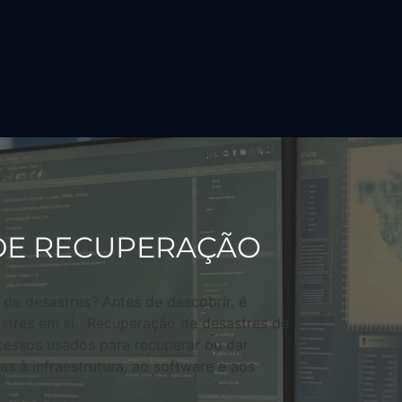
DE RECUPERAÇÃO
de desastres? Antes de descobrir, é
stres em si. Recuperação de desastres de
ocessos usados para recuperar ou dar
s à infraestrutura, ao software e aos