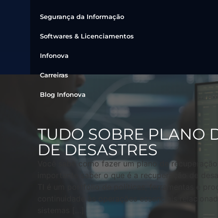
Segurança da Informação
Softwares & Licenciamentos
Infonova
Carreiras
Blog Infonova
TUDO SOBRE PLANO 
DE DESASTRES
Você sabe como fazer um plano de recuperação 
importante saber o que é a recuperação de desa
TI é um portfólio de políticas, ferramentas e pr
continuidade às operações essenciais relacionada
sistemas […]