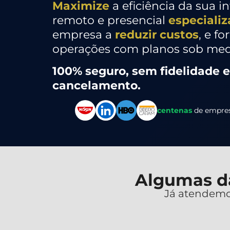
Maximize
a eficiência da sua i
remoto e presencial
especiali
empresa a
reduzir custos
, e fo
operações com planos sob med
100% seguro, sem fidelidade 
cancelamento.
centenas
de empres
Algumas d
Já atendem