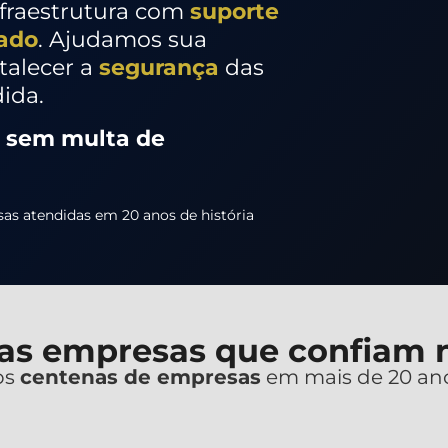
nfraestrutura com
suporte
zado
. Ajudamos sua
rtalecer a
segurança
das
ida.
e sem multa de
as atendidas em 20 anos de história
as empresas que confiam n
os
centenas de empresas
em mais de 20 ano