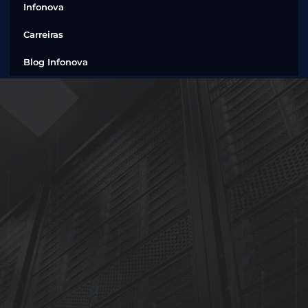
Infonova
Carreiras
Blog Infonova