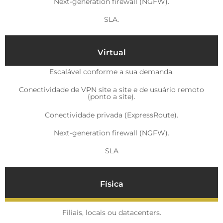
Next-generation firewall (NGFW).
SLA.
Virtual
Escalável conforme a sua demanda.
Conectividade de VPN site a site e de usuário remoto
(ponto a site).
Conectividade privada (ExpressRoute).
Next-generation firewall (NGFW).
SLA
Física
Filiais, locais ou datacenters.