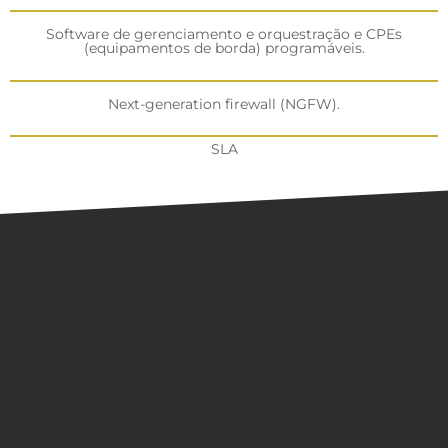
Software de gerenciamento e orquestração e CPEs
(equipamentos de borda) programáveis.
Next-generation firewall (NGFW).
SLA