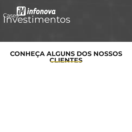
Cases
Investimentos
Segurança da Informação
Softwares & Licenciamentos
CONHEÇA ALGUNS DOS NOSSOS
CLIENTES