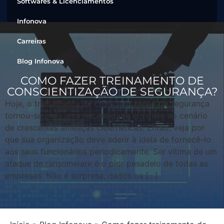
Softwares & Licenciamentos
Infonova
Carreiras
Blog Infonova
COMO FAZER TREINAMENTO DE
CONSCIENTIZAÇÃO DE SEGURANÇA?
Hoje, o treinamento de conscientização de segurança
tornou-se mais uma necessidade em meio ao cenário
de crescentes ameaças cibernéticas. Então, veja por
que sua organização deve aderir à ideia de fornecê-lo
aos seus funcionários periodicamente. Ser vítima de um
ataque de ransomware é o pior pesadelo de todas as
empresas. Não é surpresa, dados os […]