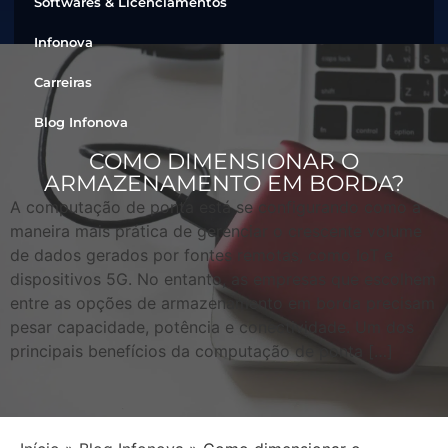
Softwares & Licenciamentos
Infonova
Carreiras
Blog Infonova
COMO DIMENSIONAR O
ARMAZENAMENTO EM BORDA?
A computação de ponta está se configurando como a
maneira mais prática de gerenciar o crescente volume
de dados gerados por fontes remotas, como IoT e
dispositivos 5G. No entanto, as empresas que escolhem
entre as opções de armazenamento em borda precisam
pesar capacidade, potência e conectividade. Um dos
principais benefícios da computação de ponta […]