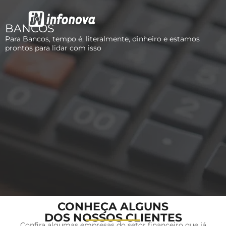
BANCOS
Segurança da Informação
Softwares & Licenciamentos
Para Bancos, tempo é, literalmente, dinheiro e estamos
prontos para lidar com isso
CONHEÇA ALGUNS
DOS NOSSOS CLIENTES
Confira algumas empresas do setor financeiro que já