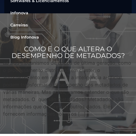
Softwares & Licenciamentos
Infonova
Carreiras
Blog Infonova
COMO E O QUE ALTERA O
DESEMPENHO DE METADADOS?
aa oOs mecanismos de dados de última geração, como
o processamento distribuído em cluster, o
armazenamento em nuvem e a inteligência artificial,
podem transformar o desempenho dos metadados de
várias maneiras. Mas antes, vamos entender o que são
metadados. O que são metadados? Metadados são
informações que descrevem outros dados. Eles
fornecem informações sobre os […]