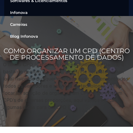
Softwares & Licenciamentos
Infonova
Carreiras
Blog Infonova
COMO ORGANIZAR UM CPD (CENTRO
DE PROCESSAMENTO DE DADOS)
O termo CPD (Centro de Processamento de Dados) é
bastante comum no mundo da TI. Ele consiste em um
local físico de qualquer empresa onde são encontrados
todos os servidores e serviços de tecnologia. Vamos
focar na solução de organizar um CPD. Hoje existem
CPD’s de diversas proporções, aqui vamos indicar
algumas dicas para um CPD […]