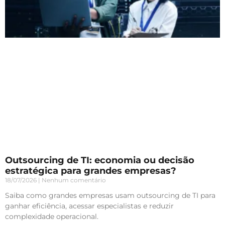
Outsourcing de TI: economia ou decisão
estratégica para grandes empresas?
18/07/2026
Nenhum comentário
Saiba como grandes empresas usam outsourcing de TI para
ganhar eficiência, acessar especialistas e reduzir
complexidade operacional.