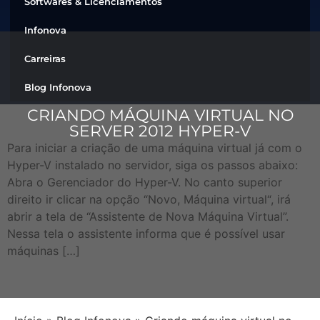
Softwares & Licenciamentos
Infonova
Carreiras
Blog Infonova
CRIANDO MÁQUINA VIRTUAL NO
SERVER 2012 HYPER-V
Para iniciar a criação de uma máquina virtual já com o
Hyper-V instalado no servidor, siga os passos abaixo:
Abra o Gerenciador do Hyper-V. No canto superior
direito ir clicar na opção “Novo, Máquina virtual“, irá
abrir a tela de “Assistente de Nova Máquina Virtual”.
Nessa tela o assistente informa que é possível usar
máquinas […]