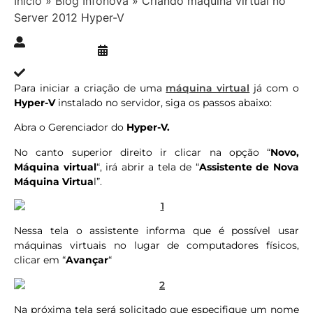
Início
»
Blog Infonova
»
Criando máquina virtual no
Server 2012 Hyper-V
Publicado » 09/02/2018
juliana.gaidargi
Atualizado » 03/08/2023
Para iniciar a criação de uma
máquina virtual
já com o
Hyper-V
instalado no servidor, siga os passos abaixo:
Abra o Gerenciador do
Hyper-V.
No canto superior direito ir clicar na opção “
Novo,
Máquina virtual
“, irá abrir a tela de “
Assistente de Nova
Máquina Virtua
l”.
Nessa tela o assistente informa que é possível usar
máquinas virtuais no lugar de computadores físicos,
clicar em “
Avançar
“
Na próxima tela será solicitado que especifique um nome