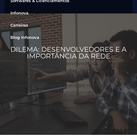
Softwares & Licenciamentos
Infonova
Carreiras
Blog Infonova
DILEMA: DESENVOLVEDORES E A
IMPORTÂNCIA DA REDE
Profissionais de rede e desenvolvedores têm papéis
distintos, mas interdependentes, na criação e
manutenção de sistemas e aplicativos de TI. Enquanto
os desenvolvedores se concentram na criação de
aplicativos e software, os profissionais de rede
garantem que esses aplicativos e software possam ser
executados de forma eficiente e segura em uma rede.
Por isso, os […]