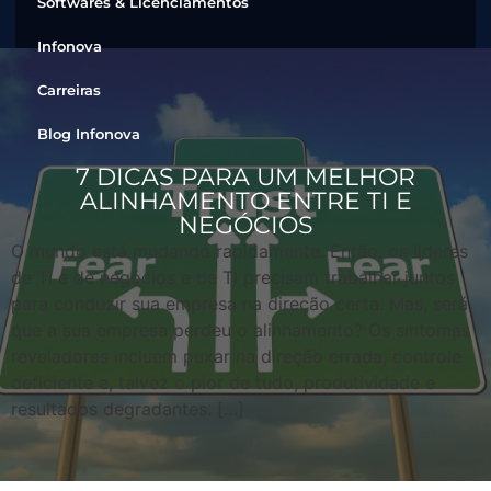
Softwares & Licenciamentos
Infonova
Carreiras
Blog Infonova
7 DICAS PARA UM MELHOR
ALINHAMENTO ENTRE TI E
NEGÓCIOS
O mundo está mudando rapidamente. Então, os líderes
de TI e de negócios e de TI precisam trabalhar juntos
para conduzir sua empresa na direção certa. Mas, será
que a sua empresa perdeu o alinhamento? Os sintomas
reveladores incluem puxar na direção errada, controle
deficiente e, talvez o pior de tudo, produtividade e
resultados degradantes. […]