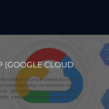
P (GOOGLE CLOUD
nte conhecer os prós e contras dos vários
 mente, este artigo vai esclarecer tudo
). São seis critérios principais a avaliar.
ntão, a seguir suas definições básicas: […]