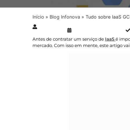
Início
»
Blog Infonova
»
Tudo sobre IaaS GC
Publicado » 27/07/2021
juliana.gaidargi
Antes de contratar um serviço de
IaaS
é impo
mercado. Com isso em mente, este artigo vai 