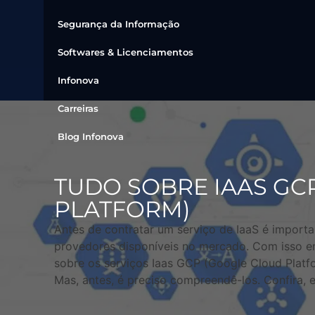
Segurança da Informação
Softwares & Licenciamentos
Infonova
Carreiras
Blog Infonova
TUDO SOBRE IAAS GC
PLATFORM)
Antes de contratar um serviço de IaaS é importa
provedores disponíveis no mercado. Com isso em
sobre os serviços Iaas GCP (Google Cloud Platform
Mas, antes, é preciso compreendê-los. Confira, e