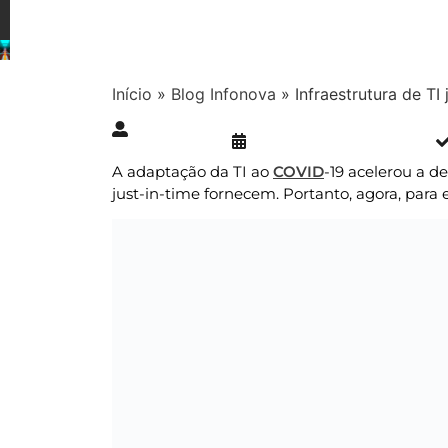
Início
»
Blog Infonova
»
Infraestrutura de TI
Publicado » 15/08/2022
juliana.gaidargi
A adaptação da TI ao
COVID
-19 acelerou a d
just-in-time fornecem. Portanto, agora, para 