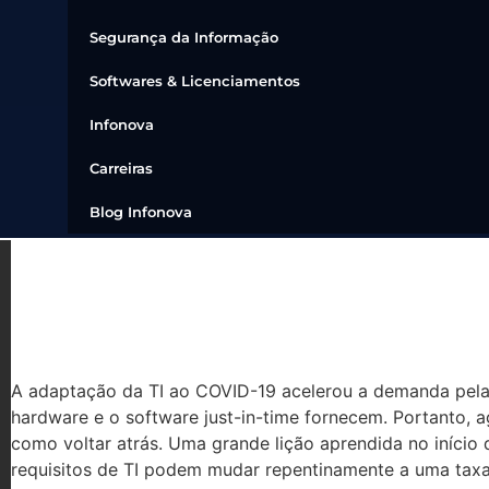
Segurança da Informação
Softwares & Licenciamentos
Infonova
Carreiras
Blog Infonova
INFRAESTRUTURA DE TI JU
VANTAGEM ESTRATÉGICA
A adaptação da TI ao COVID-19 acelerou a demanda pela e
hardware e o software just-in-time fornecem. Portanto, a
como voltar atrás. Uma grande lição aprendida no iníci
requisitos de TI podem mudar repentinamente a uma taxa