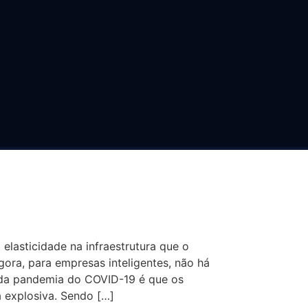
ST-IN-TIME E
lasticidade na infraestrutura que o
gora, para empresas inteligentes, não há
o da pandemia do COVID-19 é que os
 explosiva. Sendo […]