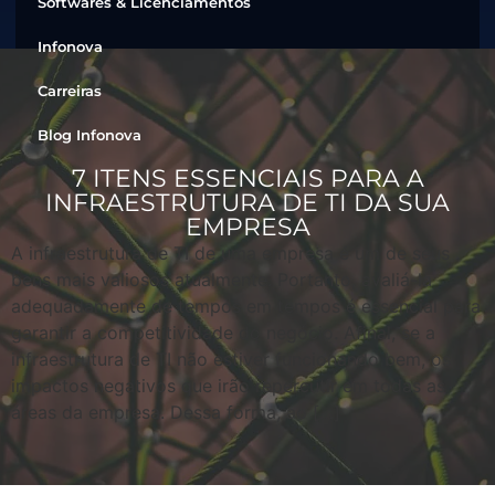
Softwares & Licenciamentos
Infonova
Carreiras
Blog Infonova
7 ITENS ESSENCIAIS PARA A
INFRAESTRUTURA DE TI DA SUA
EMPRESA
A infraestrutura de TI de uma empresa é um de seus
bens mais valiosos atualmente. Portanto, avaliá-la
adequadamente de tempos em tempos é essencial para
garantir a competitividade do negócio. Afinal, se a
infraestrutura de TI não estiver funcionando bem, os
impactos negativos que irão repercutir em todas as
áreas da empresa. Dessa forma, ao […]