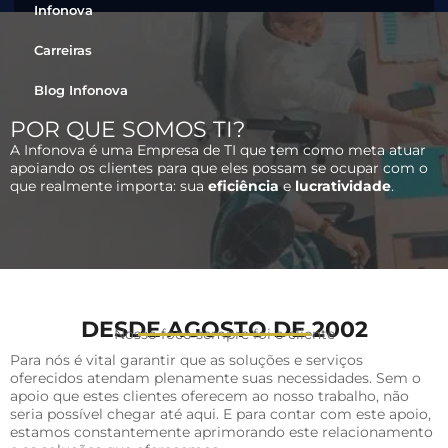
Infonova
Carreiras
Blog Infonova
POR QUE SOMOS TI?
A Infonova é uma Empresa de TI que tem como meta atuar
apoiando os clientes para que eles possam se ocupar com o
que realmente importa: sua
eficiência
e
lucratividade
.
DESDE AGOSTO DE 2002
Nosso foco sempre foi o cliente
Para nós é vital garantir que as soluções e serviços
oferecidos atendam plenamente suas necessidades. Sem o
apoio que estes clientes oferecem ao nosso trabalho, não
seria possível chegar até aqui. E para contar com este apoio,
estamos constantemente aprimorando este relacionamento