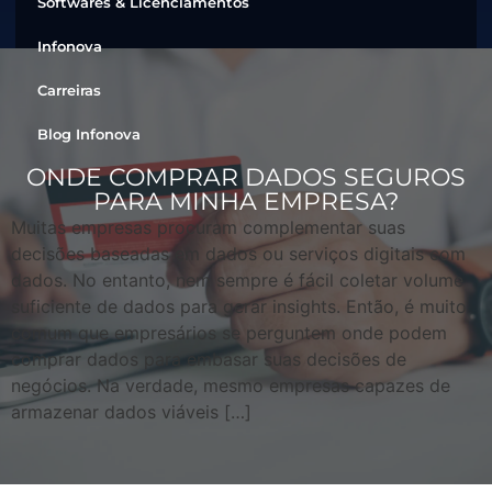
Softwares & Licenciamentos
Infonova
Carreiras
Blog Infonova
ONDE COMPRAR DADOS SEGUROS
PARA MINHA EMPRESA?
Muitas empresas procuram complementar suas
decisões baseadas em dados ou serviços digitais com
dados. No entanto, nem sempre é fácil coletar volume
suficiente de dados para gerar insights. Então, é muito
comum que empresários se perguntem onde podem
comprar dados para embasar suas decisões de
negócios. Na verdade, mesmo empresas capazes de
armazenar dados viáveis […]