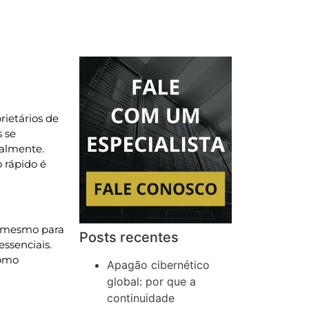
ietários de
 se
ialmente.
 rápido é
é mesmo para
Posts recentes
ssenciais.
como
Apagão cibernético
global: por que a
continuidade