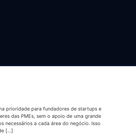
UNCIONA DE
UI
a prioridade para fundadores de startups e
íderes das PMEs, sem o apoio de uma grande
os necessários a cada área do negócio. Isso
de […]