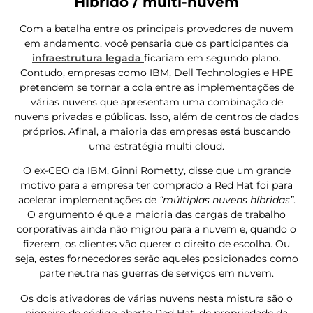
Híbrido / multi-nuvem
Com a batalha entre os principais provedores de nuvem
em andamento, você pensaria que os participantes da
infraestrutura
legada
ficariam em segundo plano.
Contudo, empresas como IBM, Dell Technologies e HPE
pretendem se tornar a cola entre as implementações de
várias nuvens que apresentam uma combinação de
nuvens privadas e públicas. Isso, além de centros de dados
próprios. Afinal, a maioria das empresas está buscando
uma estratégia multi cloud.
O ex-CEO da IBM, Ginni Rometty, disse que um grande
motivo para a empresa ter comprado a Red Hat foi para
acelerar implementações de
“múltiplas nuvens híbridas”
.
O argumento é que a maioria das cargas de trabalho
corporativas ainda não migrou para a nuvem e, quando o
fizerem, os clientes vão querer o direito de escolha. Ou
seja, estes fornecedores serão aqueles posicionados como
parte neutra nas guerras de serviços em nuvem.
Os dois ativadores de várias nuvens nesta mistura são o
pioneiro de código aberto Red Hat, de propriedade da