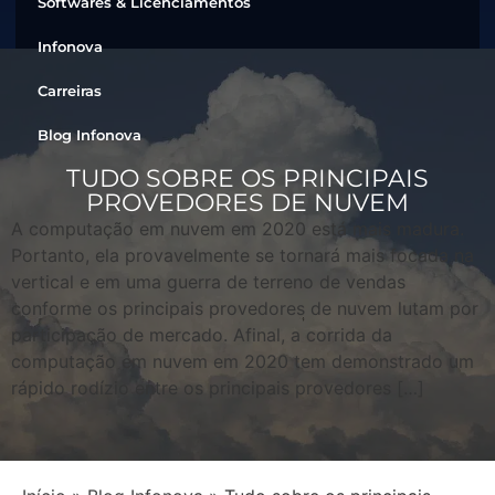
Softwares & Licenciamentos
Infonova
Carreiras
Blog Infonova
TUDO SOBRE OS PRINCIPAIS
PROVEDORES DE NUVEM
A computação em nuvem em 2020 está mais madura.
Portanto, ela provavelmente se tornará mais focada na
vertical e em uma guerra de terreno de vendas
conforme os principais provedores de nuvem lutam por
participação de mercado. Afinal, a corrida da
computação em nuvem em 2020 tem demonstrado um
rápido rodízio entre os principais provedores […]