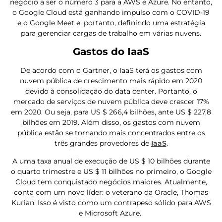
negócio a ser o número 3 para a AWS e Azure. No entanto,
o Google Cloud está ganhando impulso com o COVID-19
e o Google Meet e, portanto, definindo uma estratégia
para gerenciar cargas de trabalho em várias nuvens.
Gastos do IaaS
De acordo com o Gartner, o IaaS terá os gastos com
nuvem pública de crescimento mais rápido em 2020
devido à consolidação do data center. Portanto, o
mercado de serviços de nuvem pública deve crescer 17%
em 2020. Ou seja, para US $ 266,4 bilhões, ante US $ 227,8
bilhões em 2019. Além disso, os gastos com nuvem
pública estão se tornando mais concentrados entre os
três grandes provedores de
IaaS
.
A uma taxa anual de execução de US $ 10 bilhões durante
o quarto trimestre e US $ 11 bilhões no primeiro, o Google
Cloud tem conquistado negócios maiores. Atualmente,
conta com um novo líder: o veterano da Oracle, Thomas
Kurian. Isso é visto como um contrapeso sólido para AWS
e Microsoft Azure.