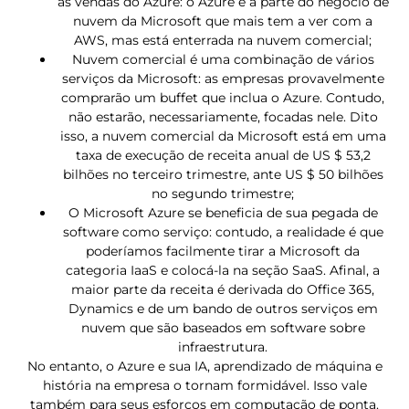
as vendas do Azure: o Azure é a parte do negócio de
nuvem da Microsoft que mais tem a ver com a
AWS, mas está enterrada na nuvem comercial;
Nuvem comercial é uma combinação de vários
serviços da Microsoft: as empresas provavelmente
comprarão um buffet que inclua o Azure. Contudo,
não estarão, necessariamente, focadas nele. Dito
isso, a nuvem comercial da Microsoft está em uma
taxa de execução de receita anual de US $ 53,2
bilhões no terceiro trimestre, ante US $ 50 bilhões
no segundo trimestre;
O Microsoft Azure se beneficia de sua pegada de
software como serviço: contudo, a realidade é que
poderíamos facilmente tirar a Microsoft da
categoria IaaS e colocá-la na seção SaaS. Afinal, a
maior parte da receita é derivada do Office 365,
Dynamics e de um bando de outros serviços em
nuvem que são baseados em software sobre
infraestrutura.
No entanto, o Azure e sua IA, aprendizado de máquina e
história na empresa o tornam formidável. Isso vale
também para seus esforços em computação de ponta.