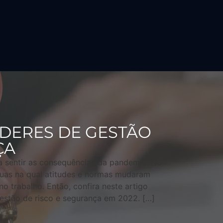
ÍDERES DE GESTÃO
ÇA
 sentir as consequências da pandemia. No
águas na qual atitudes e normas mudaram
 trabalho. Então, confira neste artigo
gestão de risco e segurança em 2022. […]