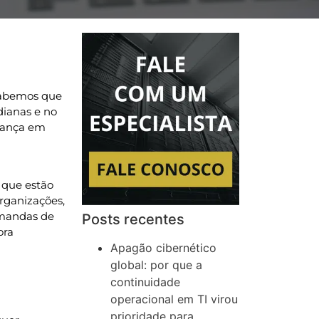
sabemos que
dianas e no
urança em
 que estão
rganizações,
emandas de
Posts recentes
ora
Apagão cibernético
global: por que a
continuidade
operacional em TI virou
prioridade para