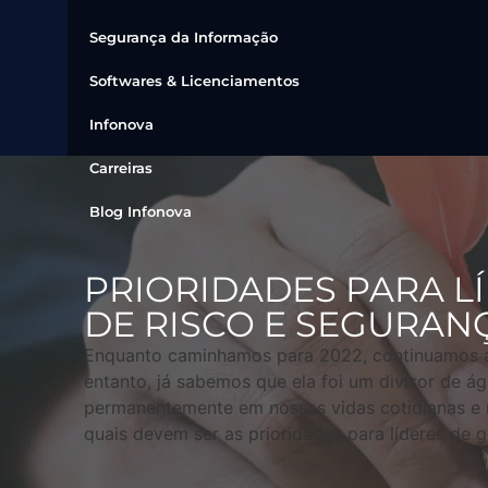
Segurança da Informação
Softwares & Licenciamentos
Infonova
Carreiras
Blog Infonova
PRIORIDADES PARA L
DE RISCO E SEGURAN
Enquanto caminhamos para 2022, continuamos a
entanto, já sabemos que ela foi um divisor de 
permanentemente em nossas vidas cotidianas e no
quais devem ser as prioridades para líderes de 