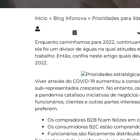
Início
»
Blog Infonova
»
Prioridades para lí
Publicado » 04/01/2022
juliana.gaidargi
Enquanto caminhamos para 2022, continuamo
ela foi um divisor de águas na qual atitud
trabalho. Então, confira neste artigo quais d
2022.
Viver através do COVID-19 aumentou a consci
sub-representados cresceram. No entanto, o
a pandemia catalisou iniciativas de negóci
funcionários, clientes e outras partes interes
preferem.
Os compradores B2B ficam felizes em c
Os consumidores B2C estão comprando 
Funcionários são fisicamente distribuí