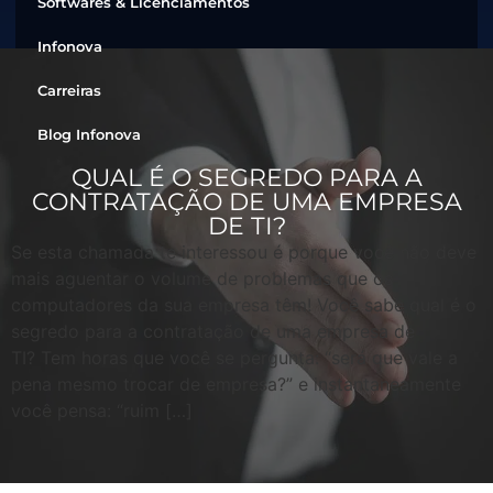
Softwares & Licenciamentos
Infonova
Carreiras
Blog Infonova
QUAL É O SEGREDO PARA A
CONTRATAÇÃO DE UMA EMPRESA
DE TI?
Se esta chamada te interessou é porque você não deve
mais aguentar o volume de problemas que os
computadores da sua empresa têm! Você sabe qual é o
segredo para a contratação de uma empresa de
TI? Tem horas que você se pergunta: “será que vale a
pena mesmo trocar de empresa?” e instantaneamente
você pensa: “ruim […]