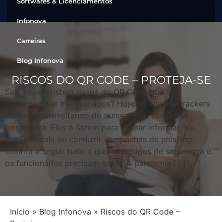
Softwares & Licenciamentos
Infonova
Carreiras
Blog Infonova
RISCOS DO QR CODE – PROTEJA-SE
Sabia que existem riscos do QR Code que não
costumam ser mencionados? Hoje em dia, os crackers
estão se aproveitando do aumento no uso dessa
ferramenta. Eles o fazem para roubar informações
confidenciais ou conduzir campanhas de phishing.
Confira a seguir tudo o que as equipes de segurança e
os funcionários precisam saber. A pandemia […]
Início
»
Blog Infonova
»
Riscos do QR Code –