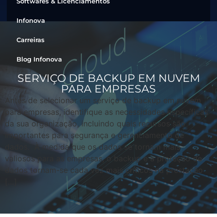
Softwares & Licenciamentos
Infonova
Carreiras
Blog Infonova
SERVIÇO DE BACKUP EM NUVEM
PARA EMPRESAS
Antes de selecionar um serviço de backup em nuvem
para empresas, identifique as necessidades específicas
da sua organização, incluindo quais recursos são
importantes para segurança e gerenciamento de
dados. À medida que os dados se tornam mais
valiosos para as empresas, o backup e a proteção de
dados tornam-se cada vez mais críticos na prestação
[…]