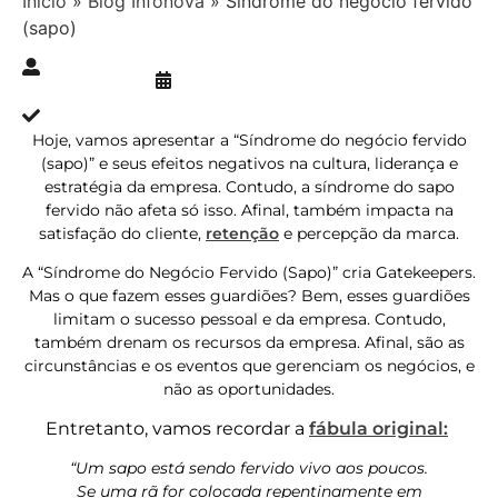
Início
»
Blog Infonova
»
Síndrome do negócio fervido
(sapo)
Publicado » 18/12/2020
juliana.gaidargi
Atualizado » 18/12/2020
Hoje, vamos apresentar a “Síndrome do negócio fervido
(sapo)” e seus efeitos negativos na cultura, liderança e
estratégia da empresa. Contudo, a síndrome do sapo
fervido não afeta só isso. Afinal, também impacta na
satisfação do cliente,
retenção
e percepção da marca.
A “Síndrome do Negócio Fervido (Sapo)” cria Gatekeepers.
Mas o que fazem esses guardiões? Bem, esses guardiões
limitam o sucesso pessoal e da empresa. Contudo,
também drenam os recursos da empresa. Afinal, são as
circunstâncias e os eventos que gerenciam os negócios, e
não as oportunidades.
Entretanto, vamos recordar a
fábula original:
“Um sapo está sendo fervido vivo aos poucos.
Se uma rã for colocada repentinamente em