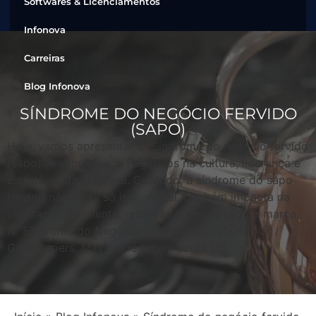
Softwares & Licenciamentos
Infonova
Carreiras
Blog Infonova
SÍNDROME DO NEGÓCIO FERVIDO
(SAPO)
Hoje, vamos apresentar a “Síndrome do negócio fervido
(sapo)” e seus efeitos negativos na cultura, liderança e
estratégia da empresa. Contudo, a síndrome do sapo
fervido não afeta só isso. Afinal, também impacta na
satisfação do cliente, retenção e percepção da marca.
A “Síndrome do Negócio Fervido (Sapo)” cria
Gatekeepers. Mas o que fazem esses […]