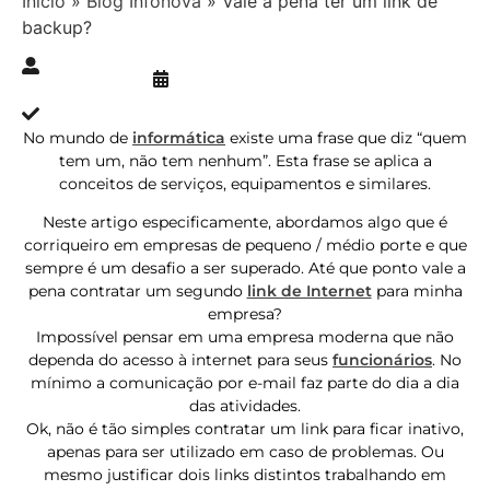
Início
»
Blog Infonova
»
Vale a pena ter um link de
backup?
Publicado » 23/11/2016
juliana.gaidargi
Atualizado » 05/02/2024
No mundo de
informática
existe uma frase que diz “quem
tem um, não tem nenhum”. Esta frase se aplica a
conceitos de serviços, equipamentos e similares.
Neste artigo especificamente, abordamos algo que é
corriqueiro em empresas de pequeno / médio porte e que
sempre é um desafio a ser superado. Até que ponto vale a
pena contratar um segundo
link de Internet
para minha
empresa?
Impossível pensar em uma empresa moderna que não
dependa do acesso à internet para seus
funcionários
. No
mínimo a comunicação por e-mail faz parte do dia a dia
das atividades.
Ok, não é tão simples contratar um link para ficar inativo,
apenas para ser utilizado em caso de problemas. Ou
mesmo justificar dois links distintos trabalhando em