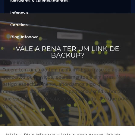
Softwares & Licenciamentos
Infonova
Carreiras
Blog Infonova
VALE A PENA TER UM LINK DE
BACKUP?
No mundo de informática existe uma frase que diz
“quem tem um, não tem nenhum”. Esta frase se aplica a
conceitos de serviços, equipamentos e similares. Neste
artigo especificamente, abordamos algo que é
corriqueiro em empresas de pequeno / médio porte e
que sempre é um desafio a ser superado. Até que ponto
vale a […]