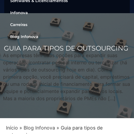
Softwares & Licenciamentos
Infonova
Carreiras
Blog Infonova
GUIA PARA TIPOS DE OUTSOURCING
As empresas têm duas opções para expandir suas
operações: contratar pessoal interno ou terceirizar (há
vários tipos de outsourcing hoje em dia). Com a
primeira opção, você precisará de capital, empréstimos
ou uma rodada inicial de financiamento para formar sua
equipe e potencialmente expandir para novos locais.
Mas a maioria dos proprietários de PMEs não […]
Início
»
Blog Infonova
»
Guia para tipos de