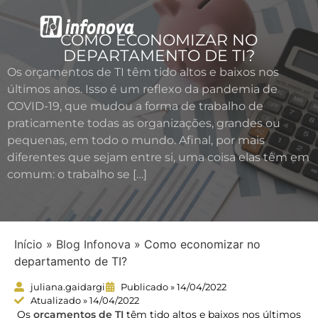
COMO ECONOMIZAR NO
Segurança da Informação
Softwares & Licenciamentos
DEPARTAMENTO DE TI?
Os orçamentos de TI têm tido altos e baixos nos
últimos anos. Isso é um reflexo da pandemia de
COVID-19, que mudou a forma de trabalho de
praticamente todas as organizações, grandes ou
pequenas, em todo o mundo. Afinal, por mais
diferentes que sejam entre si, uma coisa elas têm em
comum: o trabalho se […]
Início
»
Blog Infonova
»
Como economizar no
departamento de TI?
juliana.gaidargi
Publicado » 14/04/2022
Atualizado » 14/04/2022
Os
orçamentos de TI
têm tido altos e baixos nos últimos