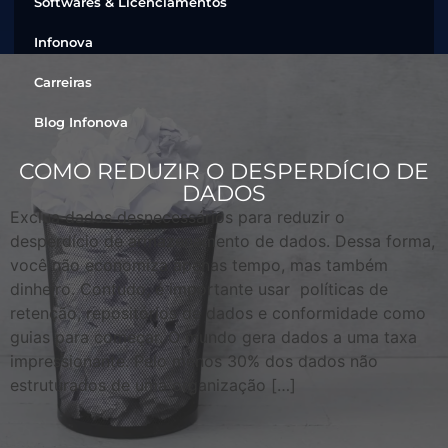
Softwares & Licenciamentos
Infonova
Carreiras
Blog Infonova
COMO REDUZIR O DESPERDÍCIO DE
DADOS
Exclua dados desnecessários para reduzir o
desperdício de armazenamento de dados. Dessa forma,
você não economiza apenas tempo, mas também
dinheiro. Contudo, é importante usar políticas de
retenção, repositórios de dados e conformidade como
guias para começar. O mundo gera dados a uma taxa
impressionante. Pelo menos 30% dos dados não
estruturados de uma organização […]