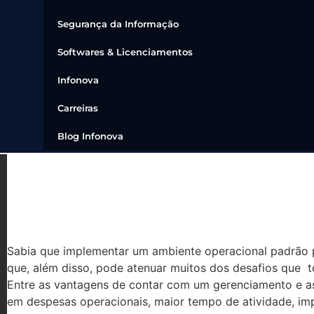
Segurança da Informação
Softwares & Licenciamentos
Infonova
Carreiras
Blog Infonova
DEZ MANEIRAS DE MELH
EFICIÊNCIA DE TI
Sabia que implementar um ambiente operacional padrão po
que, além disso, pode atenuar muitos dos desafios que tor
Entre as vantagens de contar com um gerenciamento e as
em despesas operacionais, maior tempo de atividade, im