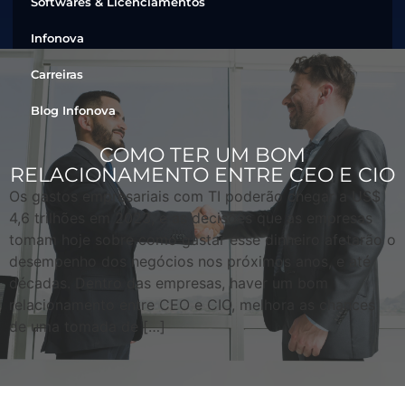
Softwares & Licenciamentos
Infonova
Carreiras
Blog Infonova
COMO TER UM BOM
RELACIONAMENTO ENTRE CEO E CIO
Os gastos empresariais com TI poderão chegar a US$
4,6 trilhões em 2023, e as decisões que as empresas
tomam hoje sobre como gastar esse dinheiro afetarão o
desempenho dos negócios nos próximos anos, e até
décadas. Dentro das empresas, haver um bom
relacionamento entre CEO e CIO, melhora as chances
de uma tomada de […]