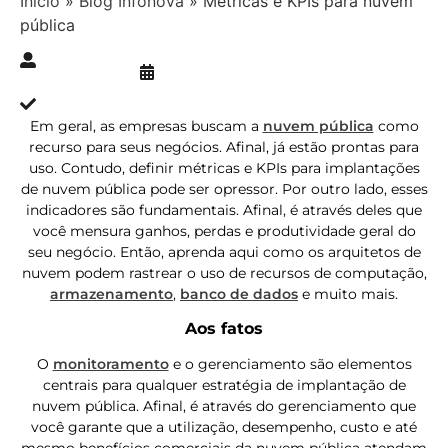
Início
»
Blog Infonova
»
Métricas e KPIs para nuvem
pública
Publicado » 09/02/2021
juliana.gaidargi
Atualizado » 09/02/2021
Em geral, as empresas buscam a
nuvem pública
como
recurso para seus negócios. Afinal, já estão prontas para
uso. Contudo, definir métricas e KPIs para implantações
de nuvem pública pode ser opressor. Por outro lado, esses
indicadores são fundamentais. Afinal, é através deles que
você mensura ganhos, perdas e produtividade geral do
seu negócio. Então, aprenda aqui como os arquitetos de
nuvem podem rastrear o uso de recursos de computação,
armazenamento
,
banco de dados
e muito mais.
Aos fatos
O
monitoramento
e o gerenciamento são elementos
centrais para qualquer estratégia de implantação de
nuvem pública. Afinal, é através do gerenciamento que
você garante que a utilização, desempenho, custo e até