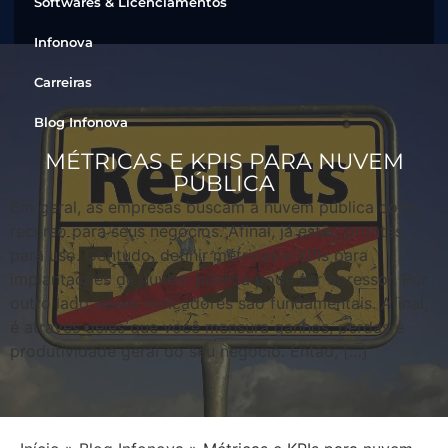
Softwares & Licenciamentos
Infonova
Carreiras
Blog Infonova
MÉTRICAS E KPIS PARA NUVEM
PÚBLICA
Em geral, as empresas buscam a nuvem pública como
recurso para seus negócios. Afinal, já estão prontas
para uso. Contudo, definir métricas e KPIs para
implantações de nuvem pública pode ser opressor. Por
outro lado, esses indicadores são fundamentais. Afinal,
é através deles que você mensura ganhos, perdas e
produtividade geral do seu negócio. Então, […]