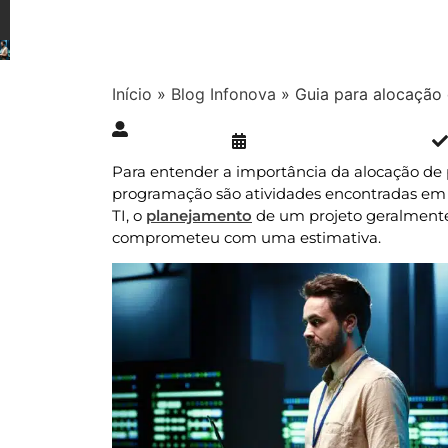
Início
»
Blog Infonova
»
Guia para alocação 
Publicado » 13/12/2024
juliana.gaidargi
Para entender a importância da alocação de p
programação são atividades encontradas em t
TI, o
planejamento
de um projeto geralmente 
comprometeu com uma estimativa.