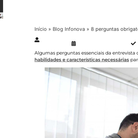
Início
»
Blog Infonova
»
8 perguntas obrigat
Publicado » 18/11/2021
juliana.gaidargi
Algumas perguntas essenciais da entrevista 
habilidades e características necessárias
par