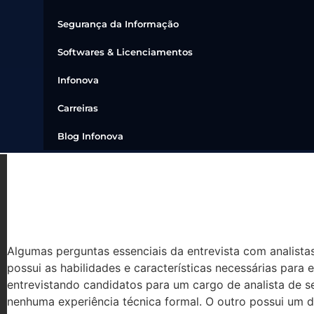
Segurança da Informação
Softwares & Licenciamentos
Infonova
Carreiras
Blog Infonova
8 PERGUNTAS OBRIGATÓR
COM ANALISTAS DE SEGU
Algumas perguntas essenciais da entrevista com analista
possui as habilidades e características necessárias para 
entrevistando candidatos para um cargo de analista de 
nenhuma experiência técnica formal. O outro possui um 