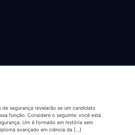
IAS NA ENTREVISTA
RANÇA
s de segurança revelarão se um candidato
essa função. Considere o seguinte: você está
segurança. Um é formado em história sem
diploma avançado em ciência da […]