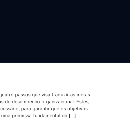
CORECARD (BSC)
uatro passos que visa traduzir as metas
s de desempenho organizacional. Estes,
cessário, para garantir que os objetivos
, uma premissa fundamental da […]