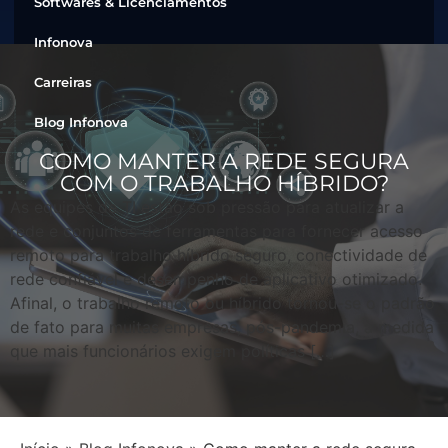
Softwares & Licenciamentos
Infonova
Carreiras
Blog Infonova
COMO MANTER A REDE SEGURA
COM O TRABALHO HÍBRIDO?
As equipes de TI estão sob pressão para atualizar a
rede e conjuntos de ferramentas para fornecer acesso
remoto para trabalho híbrido seguro, conectividade de
rede confiável e desempenho de aplicativo otimizado.
Afinal, o trabalho remoto ou híbrido tornou-se o padrão
de fato para muitas empresas, pós-pandemia, à medida
que mais funcionários exigem políticas […]