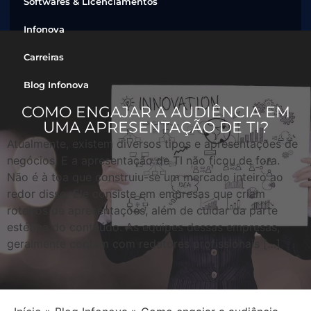
Softwares & Licenciamentos
Infonova
Carreiras
Blog Infonova
COMO ENGAJAR A AUDIÊNCIA EM
UMA APRESENTAÇÃO DE TI?
Atualmente, existem diversos tipos e apresentações de
negócios. E a apresentação de TI não ficou de fora.
Não é à toa que construiu-se um mercado inteiro ao
redor disso. Ele consiste em empresas que criam
roteiros de apresentações, além de cuidar da parte
estética do conteúdo. As equipes dessas empresas,
geralmente contam com redatores profissionais […]