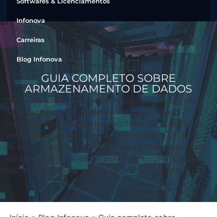
Softwares & Licenciamentos
Infonova
Carreiras
Blog Infonova
GUIA COMPLETO SOBRE
ARMAZENAMENTO DE DADOS
Você sabe como desenvolver e implementar um plano
de armazenamento de dados? Pois saiba que o
planejamento é uma parte importante da TI, portanto,
você deve examinar todos os elementos de um plano
de armazenamento. Afinal, embora a abordagem para
armazenamento de dados possa ser simples, qualquer
tipo de organização precisa de um plano formal. […]