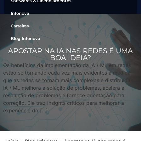
Softwares & Licenciamentos
Infonova
Carreiras
Blog Infonova
APOSTAR NA IA NAS REDES É UMA
BOA IDEIA?
Os benefícios da implementação da IA / ML em redes
estão se tornando cada vez mais evidentes à medida
que as redes se tornam mais complexas e distribuídas.
IA / ML melhora a solução de problemas, acelera a
resolução de problemas e fornece orientação para
correção. Ele traz insights críticos para melhorar a
experiência do […]