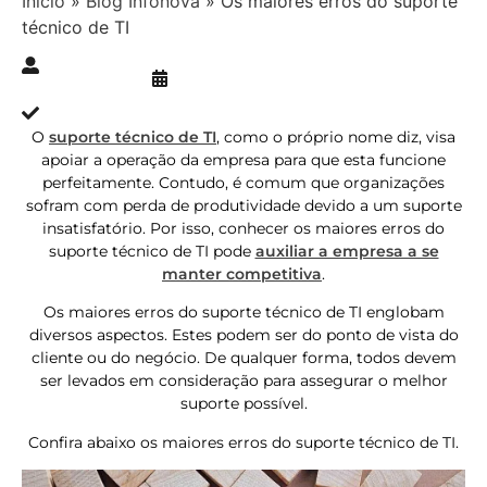
Início
»
Blog Infonova
»
Os maiores erros do suporte
técnico de TI
Publicado » 18/02/2019
juliana.gaidargi
Atualizado » 09/02/2024
O
suporte técnico de TI
, como o próprio nome diz, visa
apoiar a operação da empresa para que esta funcione
perfeitamente. Contudo, é comum que organizações
sofram com perda de produtividade devido a um suporte
insatisfatório. Por isso, conhecer os maiores erros do
suporte técnico de TI pode
auxiliar a empresa a se
manter competitiva
.
Os maiores erros do suporte técnico de TI englobam
diversos aspectos. Estes podem ser do ponto de vista do
cliente ou do negócio. De qualquer forma, todos devem
ser levados em consideração para assegurar o melhor
suporte possível.
Confira abaixo os maiores erros do suporte técnico de TI.