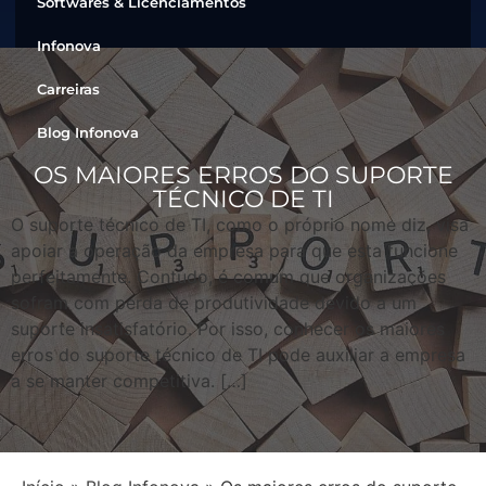
Softwares & Licenciamentos
Infonova
Carreiras
Blog Infonova
OS MAIORES ERROS DO SUPORTE
TÉCNICO DE TI
O suporte técnico de TI, como o próprio nome diz, visa
apoiar a operação da empresa para que esta funcione
perfeitamente. Contudo, é comum que organizações
sofram com perda de produtividade devido a um
suporte insatisfatório. Por isso, conhecer os maiores
erros do suporte técnico de TI pode auxiliar a empresa
a se manter competitiva. […]