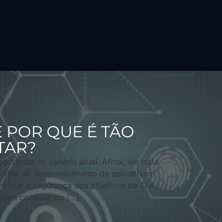
 POR QUE É TÃO
TAR?
tância no cenário atual. Afinal, ele trata
e vida de desenvolvimento de aplicativos.
roximar a segurança dos objetivos de TI e
cOps consiste em […]