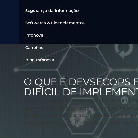
Segurança da Informação
Softwares & Licenciamentos
Infonova
Carreiras
Blog Infonova
O QUE É DEVSECOPS E
DIFÍCIL DE IMPLEMEN
Saber o que e DevSecOps se tornou de suma impor
da introdução da segurança no início do ciclo d
Ou seja, visa minimizar as vulnerabilidades e ap
de negócios. O que é DevSecOps, afinal? DevSe