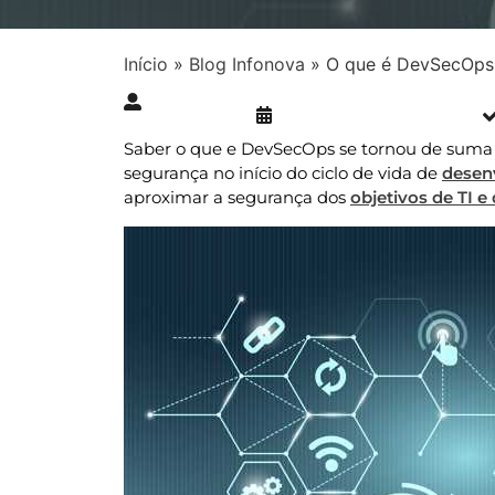
Início
»
Blog Infonova
»
O que é DevSecOps e
Publicado » 03/05/2021
juliana.gaidargi
Saber o que e DevSecOps se tornou de suma im
segurança no início do ciclo de vida de
desen
aproximar a segurança dos
objetivos de TI e