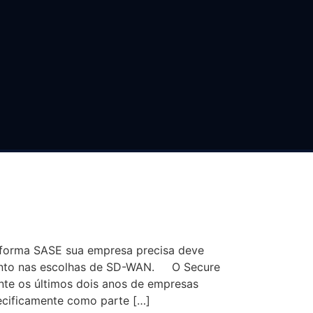
 PODEM
S DO SASE
taforma SASE sua empresa precisa deve
imento nas escolhas de SD-WAN. O Secure
nte os últimos dois anos de empresas
ecificamente como parte […]