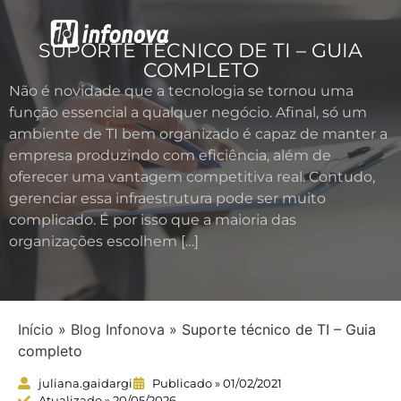
SUPORTE TÉCNICO DE TI – GUIA
Segurança da Informação
Softwares & Licenciamentos
COMPLETO
Não é novidade que a tecnologia se tornou uma
função essencial a qualquer negócio. Afinal, só um
ambiente de TI bem organizado é capaz de manter a
empresa produzindo com eficiência, além de
oferecer uma vantagem competitiva real. Contudo,
gerenciar essa infraestrutura pode ser muito
complicado. É por isso que a maioria das
organizações escolhem […]
Início
»
Blog Infonova
»
Suporte técnico de TI – Guia
completo
juliana.gaidargi
Publicado » 01/02/2021
Atualizado » 20/05/2026