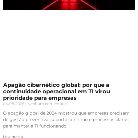
Apagão cibernético global: por que a
continuidade operacional em TI virou
prioridade para empresas
04/08/2026
Nenhum comentário
O apagão global de 2024 mostrou que empresas precisam
de gestão preventiva, suporte contínuo e processos claros
para manter a TI funcionando.
Leia mais »