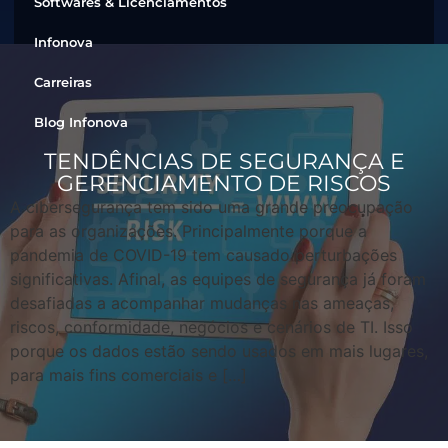
Softwares & Licenciamentos
Infonova
Carreiras
Blog Infonova
TENDÊNCIAS DE SEGURANÇA E
GERENCIAMENTO DE RISCOS
A cibersegurança tem sido uma grande preocupação
para as organizações. Principalmente porque a
pandemia de COVID-19 tem causado perturbações
significativas. Afinal, as equipes de segurança já foram
desafiadas a acompanhar mudanças nas ameaças,
riscos, conformidade, negócios e cenários de TI. Isso
porque os dados estão sendo usados ​​em mais lugares,
para mais fins comerciais e […]