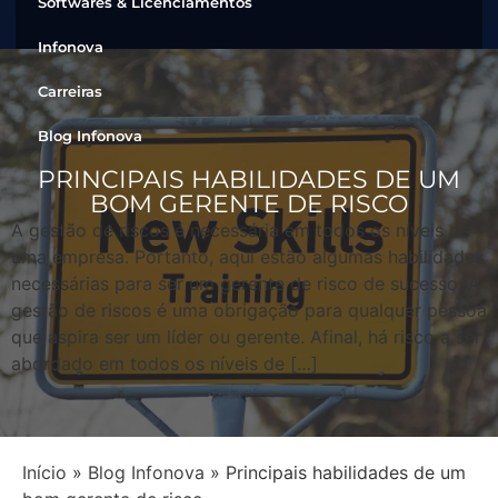
Softwares & Licenciamentos
Infonova
Carreiras
Blog Infonova
PRINCIPAIS HABILIDADES DE UM
BOM GERENTE DE RISCO
A gestão de riscos é necessária em todos os níveis de
uma empresa. Portanto, aqui estão algumas habilidades
necessárias para ser um gerente de risco de sucesso. A
gestão de riscos é uma obrigação para qualquer pessoa
que aspira ser um líder ou gerente. Afinal, há risco a ser
abordado em todos os níveis de […]
Início
»
Blog Infonova
»
Principais habilidades de um