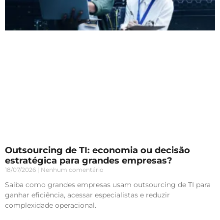
Outsourcing de TI: economia ou decisão
estratégica para grandes empresas?
18/07/2026
Nenhum comentário
Saiba como grandes empresas usam outsourcing de TI para
ganhar eficiência, acessar especialistas e reduzir
complexidade operacional.