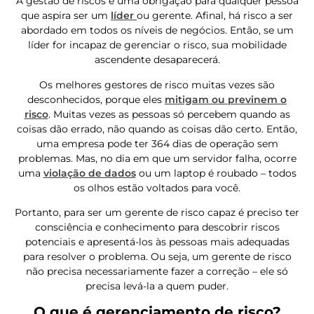
A gestão de riscos é uma obrigação para qualquer pessoa
que aspira ser um
líder
ou gerente. Afinal, há risco a ser
abordado em todos os níveis de negócios. Então, se um
líder for incapaz de gerenciar o risco, sua mobilidade
ascendente desaparecerá.
Os melhores gestores de risco muitas vezes são
desconhecidos, porque eles
mitigam ou previnem o
risco
. Muitas vezes as pessoas só percebem quando as
coisas dão errado, não quando as coisas dão certo. Então,
uma empresa pode ter 364 dias de operação sem
problemas. Mas, no dia em que um servidor falha, ocorre
uma
violação de dados
ou um laptop é roubado – todos
os olhos estão voltados para você.
Portanto, para ser um gerente de risco capaz é preciso ter
consciência e conhecimento para descobrir riscos
potenciais e apresentá-los às pessoas mais adequadas
para resolver o problema. Ou seja, um gerente de risco
não precisa necessariamente fazer a correção – ele só
precisa levá-la a quem puder.
O que é gerenciamento de risco?