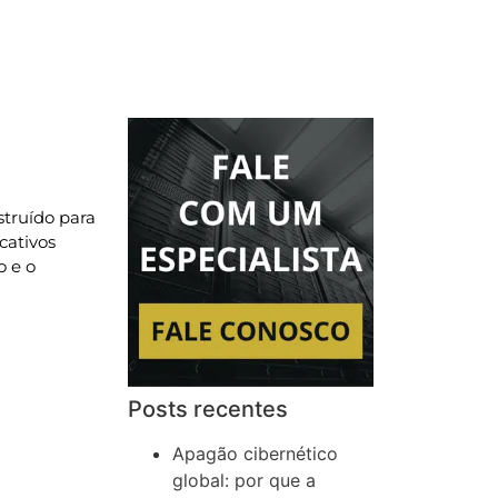
struído para
cativos
o e o
Posts recentes
Apagão cibernético
global: por que a