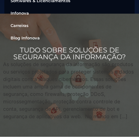
Softwares & Licenciamentos
Infonova
Carreiras
Blog Infonova
TUDO SOBRE SOLUÇÕES DE
SEGURANÇA DA INFORMAÇÃO?
As soluções de segurança da informação são produtos
ou serviços projetados para proteger sistemas e dados
digitais contra ataques cibernéticos. Essas soluções
incluem uma ampla gama de componentes de
segurança, como firewalls, proteção DDoS,
microssegmentação, proteção contra controle de
conta, segurança de API, gerenciamento de bot e
segurança de aplicativos da web. No mundo em […]